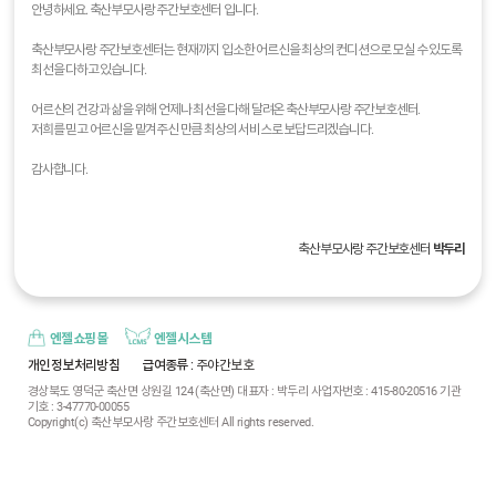
안녕하세요. 축산부모사랑 주간보호센터 입니다.
축산부모사랑 주간보호센터는 현재까지 입소한 어르신을 최상의 컨디션으로 모실 수 있도록
최선을 다하고 있습니다.
어르신의 건강과 삶을 위해 언제나 최선을 다해 달려온 축산부모사랑 주간보호센터.
저희를 믿고 어르신을 맡겨주신 만큼 최상의 서비스로 보답드리겠습니다.
감사합니다.
축산부모사랑 주간보호센터
박두리
엔젤쇼핑몰
엔젤시스템
개인정보처리방침
급여종류
: 주야간보호
경상북도 영덕군 축산면 상원길 124 (축산면) 대표자 : 박두리 사업자번호 : 415-80-20516 기관
기호 : 3-47770-00055
Copyright(c) 축산부모사랑 주간보호센터 All rights reserved.