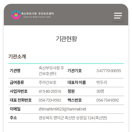
기관현황
기관소개
축산부모사랑 주
기관명
기관기호
3-47770-00055
간보호센터
급여종류
주야간보호
대표자 이름
박두리
사업자번호
415-80-20516
정원
30명
대표 전화번호
054-733-9592
팩스번호
054-734-9592
이메일
zhtmahtm9623@hanmail.net
주소
경상북도 영덕군 축산면 상원길 124 (축산면)