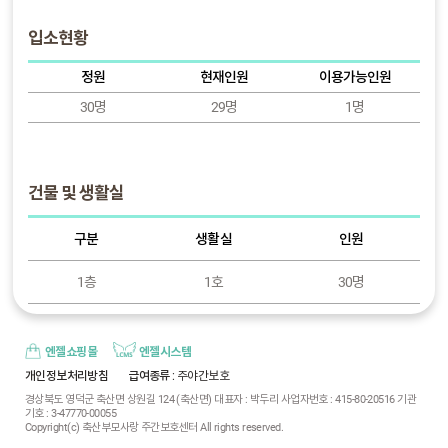
입소현황
정원
현재인원
이용가능인원
30명
29명
1명
건물 및 생활실
구분
생활실
인원
1층
1호
30명
엔젤쇼핑몰
엔젤시스템
개인정보처리방침
급여종류
: 주야간보호
경상북도 영덕군 축산면 상원길 124 (축산면) 대표자 : 박두리 사업자번호 : 415-80-20516 기관
기호 : 3-47770-00055
Copyright(c) 축산부모사랑 주간보호센터 All rights reserved.