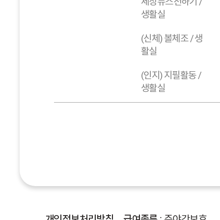
세상뉴스전하기 /
생활실
(신체) 볼체조 / 생
활실
(인지) 지필활동 /
생활실
개인정보처리방침
급여종류
: 주야간보호