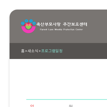
홈
새소식
프로그램일정
일
월