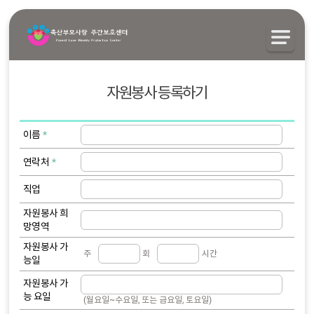
자원봉사 등록하기
이름
연락처
직업
자원봉사
희
망영역
자원봉사
가
주
회
시간
능일
자원봉사
가
능 요일
(월요일~수요일, 또는 금요일, 토요일)