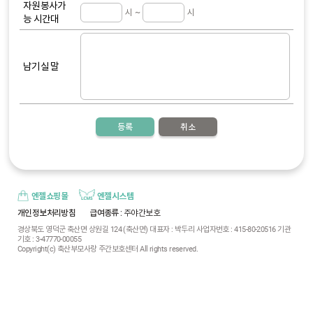
자원봉사
가
시 ~
시
능 시간대
남기실 말
등록
취소
엔젤쇼핑몰
엔젤시스템
개인정보처리방침
급여종류
: 주야간보호
경상북도 영덕군 축산면 상원길 124 (축산면) 대표자 : 박두리 사업자번호 : 415-80-20516 기관
기호 : 3-47770-00055
Copyright(c) 축산부모사랑 주간보호센터 All rights reserved.